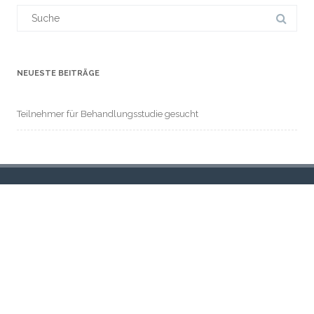
Suchergebnis
für:
NEUESTE BEITRÄGE
Teilnehmer für Behandlungsstudie gesucht
ARCHIVE
April 2021
KATEGORIEN